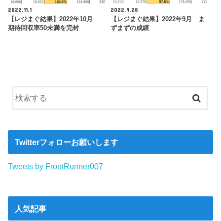
2022.11.1
2022.9.28
【レジまぐ結果】2022年10月
【レジまぐ結果】2022年9月 ま
期待回収率50未満を完封
ずまずの成績
Twitterフォローお願いします
Tweets by FrontRunner007
人気記事