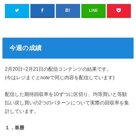
LINE
今週の成績
2月20日~2月21日の配信コンテンツの結果です。
(今はレジまぐとnoteで同じ内容を配信しています)
配信した期待回収率を10ずつに区切り、均等買いと等額
払い戻し買いの2つのパターンについて実際の回収率を集
計しています。
１．単勝