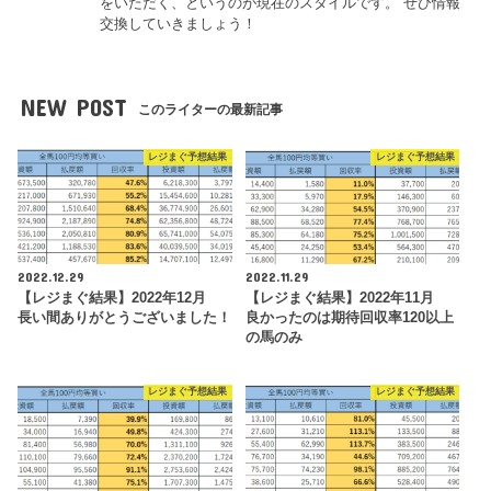
をいただく、というのが現在のスタイルです。 ぜひ情報
交換していきましょう！
NEW POST
このライターの最新記事
レジまぐ予想結果
レジまぐ予想結果
2022.12.29
2022.11.29
【レジまぐ結果】2022年12月
【レジまぐ結果】2022年11月
長い間ありがとうございました！
良かったのは期待回収率120以上
の馬のみ
レジまぐ予想結果
レジまぐ予想結果