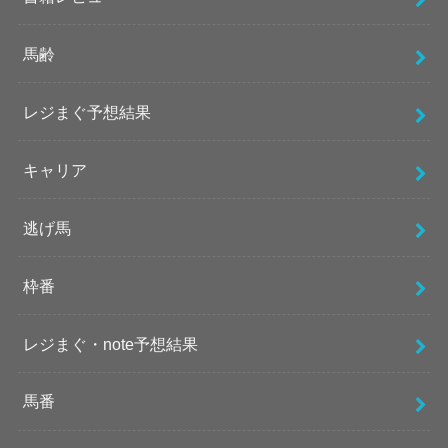
馬齢
レジまぐ予想結果
キャリア
逃げ馬
枠番
レジまぐ・note予想結果
馬番