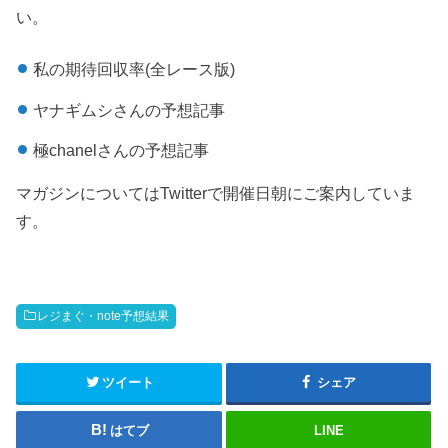
い。
私の期待回収率(全レース版)
ヤナギムシさんの予想記事
極chanelさんの予想記事
マガジンについてはTwitterで開催日朝にご案内していま
す。
レジまぐ・note予想結果
ツイート
シェア
はてブ
LINE