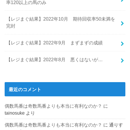
率120以上の馬のみ
【レジまぐ結果】2022年10月 期待回収率50未満を
完封
【レジまぐ結果】2022年9月 まずまずの成績
【レジまぐ結果】2022年8月 悪くはないが…
最近のコメント
偶数馬番は奇数馬番よりも本当に有利なのか？
に
tainosuke
より
偶数馬番は奇数馬番よりも本当に有利なのか？
に
通りす