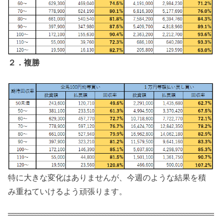
２．複勝
特に大きな変化はありませんが、今週のような結果を積
み重ねていけるよう頑張ります。