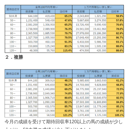
２．複勝
今月の成績を受けて期待回収率120以上の馬の成績が少し