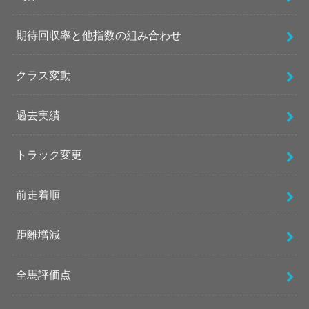
期待回収率と他指数の組み合わせ
クラス変動
過去実績
トラック変更
前走着順
距離増減
全馬評価点