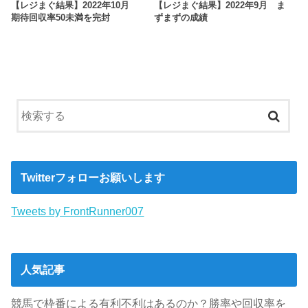
【レジまぐ結果】2022年10月
【レジまぐ結果】2022年9月 ま
期待回収率50未満を完封
ずまずの成績
Twitterフォローお願いします
Tweets by FrontRunner007
人気記事
競馬で枠番による有利不利はあるのか？勝率や回収率を