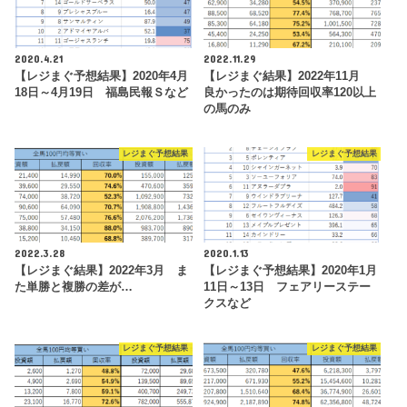
2020.4.21
2022.11.29
【レジまぐ予想結果】2020年4月
【レジまぐ結果】2022年11月
18日～4月19日 福島民報Ｓなど
良かったのは期待回収率120以上
の馬のみ
レジまぐ予想結果
レジまぐ予想結果
2022.3.28
2020.1.13
【レジまぐ結果】2022年3月 ま
【レジまぐ予想結果】2020年1月
た単勝と複勝の差が…
11日～13日 フェアリーステー
クスなど
レジまぐ予想結果
レジまぐ予想結果