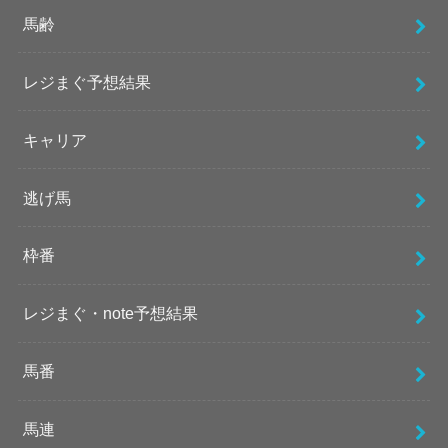
馬齢
レジまぐ予想結果
キャリア
逃げ馬
枠番
レジまぐ・note予想結果
馬番
馬連