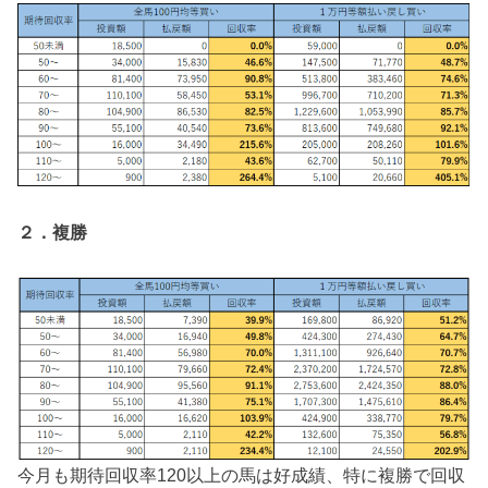
２．複勝
今月も期待回収率120以上の馬は好成績、特に複勝で回収