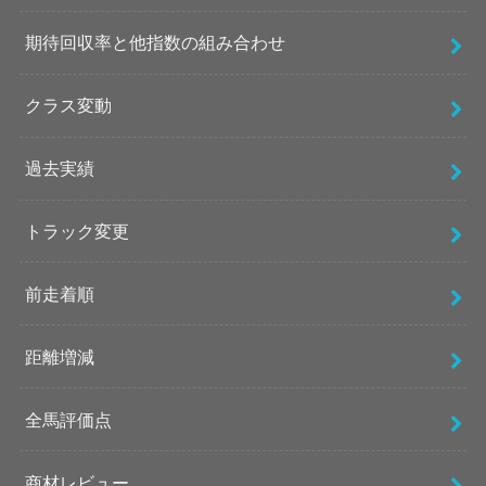
期待回収率と他指数の組み合わせ
クラス変動
過去実績
トラック変更
前走着順
距離増減
全馬評価点
商材レビュー