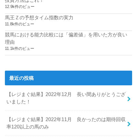
投資方法はこれ！
12.9k件のビュー
馬王Ｚの予想タイム指数の実力
11.8k件のビュー
競馬における能力比較には「偏差値」を用いた方が良い
理由
11.1k件のビュー
最近の投稿
【レジまぐ結果】2022年12月 長い間ありがとうござ
いました！
【レジまぐ結果】2022年11月 良かったのは期待回収
率120以上の馬のみ