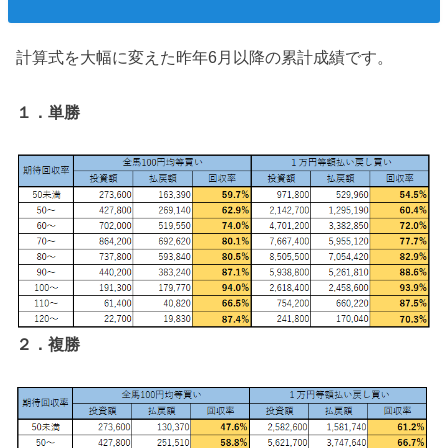
計算式を大幅に変えた昨年6月以降の累計成績です。
１．単勝
２．複勝