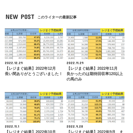
NEW POST
このライターの最新記事
レジまぐ予想結果
レジまぐ予想結果
2022.12.29
2022.11.29
【レジまぐ結果】2022年12月
【レジまぐ結果】2022年11月
長い間ありがとうございました！
良かったのは期待回収率120以上
の馬のみ
レジまぐ予想結果
レジまぐ予想結果
2022.11.1
2022.9.28
【レジまぐ結果】2022年10月
【レジまぐ結果】2022年9月 ま