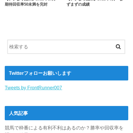
期待回収率50未満を完封
ずまずの成績
Twitterフォローお願いします
Tweets by FrontRunner007
人気記事
競馬で枠番による有利不利はあるのか？勝率や回収率を