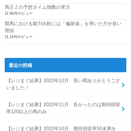
馬王Ｚの予想タイム指数の実力
11.8k件のビュー
競馬における能力比較には「偏差値」を用いた方が良い
理由
11.1k件のビュー
最近の投稿
【レジまぐ結果】2022年12月 長い間ありがとうござ
いました！
【レジまぐ結果】2022年11月 良かったのは期待回収
率120以上の馬のみ
【レジまぐ結果】2022年10月 期待回収率50未満を