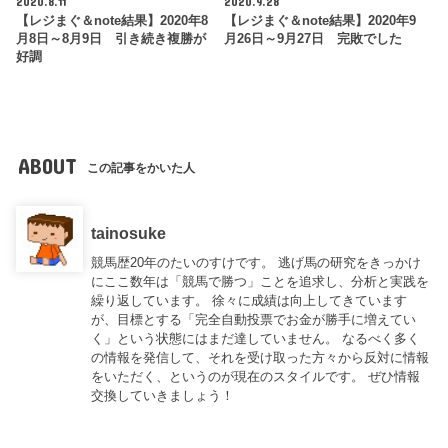
2020.8.11
2020.9.28
【レジまぐ＆note結果】2020年8
【レジまぐ＆note結果】2020年9
月8日～8月9日 引き続き複勝が
月26日～9月27日 完敗でした
好調
ABOUT
この記事をかいた人
tainosuke
競馬歴20年のたいのすけです。 逃げ馬の研究をきっかけ
にここ数年は「競馬で勝つ」ことを追求し、分析と実践を
繰り返しています。 徐々に成績は向上してきています
が、目標とする「完全自動投票でお金が勝手に増えてい
く」という状態にはまだ達していません。 なるべく多く
の情報を発信して、それを受け取った方々から反対に情報
をいただく、というのが現在のスタイルです。 ぜひ情報
交換していきましょう！