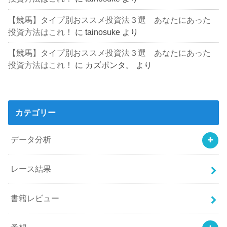
【競馬】タイプ別おススメ投資法３選 あなたにあった
投資方法はこれ！
に
tainosuke
より
【競馬】タイプ別おススメ投資法３選 あなたにあった
投資方法はこれ！
に
カズポンタ。
より
カテゴリー
データ分析
レース結果
書籍レビュー