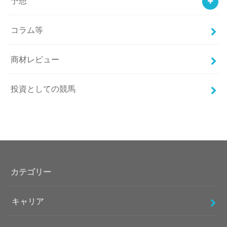
予想
コラム等
商材レビュー
投資としての競馬
カテゴリー
キャリア