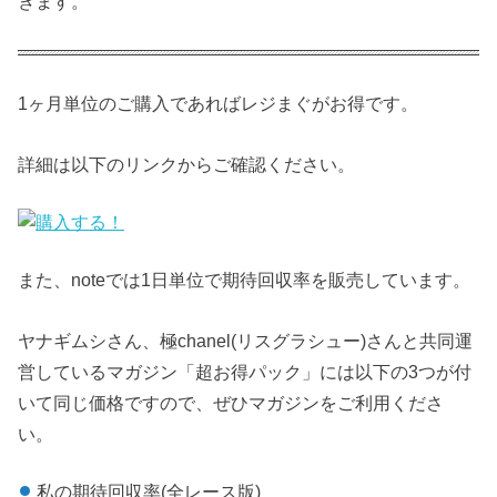
きます。
1ヶ月単位のご購入であればレジまぐがお得です。
詳細は以下のリンクからご確認ください。
また、noteでは1日単位で期待回収率を販売しています。
ヤナギムシさん、極chanel(リスグラシュー)さんと共同運
営しているマガジン「超お得パック」には以下の3つが付
いて同じ価格ですので、ぜひマガジンをご利用くださ
い。
私の期待回収率(全レース版)