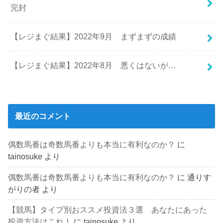
完封
【レジまぐ結果】2022年9月 まずまずの成績
【レジまぐ結果】2022年8月 悪くはないが…
最近のコメント
偶数馬番は奇数馬番よりも本当に有利なのか？
に
tainosuke
より
偶数馬番は奇数馬番よりも本当に有利なのか？
に
通りす
がりの者
より
【競馬】タイプ別おススメ投資法３選 あなたにあった
投資方法はこれ！
に
tainosuke
より