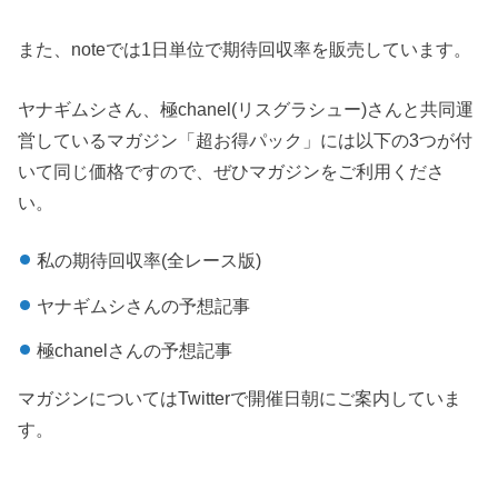
また、noteでは1日単位で期待回収率を販売しています。
ヤナギムシさん、極chanel(リスグラシュー)さんと共同運
営しているマガジン「超お得パック」には以下の3つが付
いて同じ価格ですので、ぜひマガジンをご利用くださ
い。
私の期待回収率(全レース版)
ヤナギムシさんの予想記事
極chanelさんの予想記事
マガジンについてはTwitterで開催日朝にご案内していま
す。