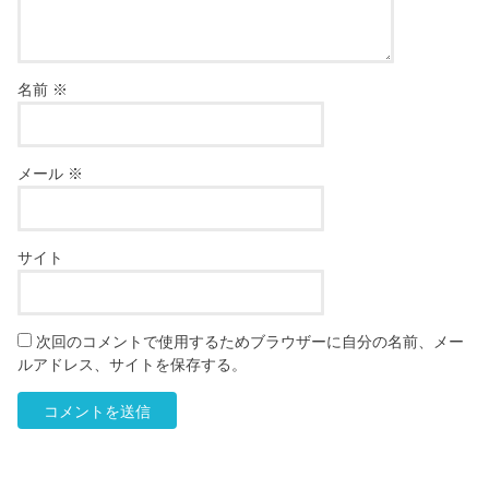
名前
※
メール
※
サイト
次回のコメントで使用するためブラウザーに自分の名前、メー
ルアドレス、サイトを保存する。