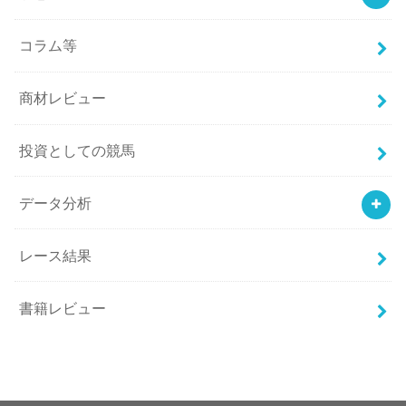
コラム等
商材レビュー
投資としての競馬
データ分析
レース結果
書籍レビュー