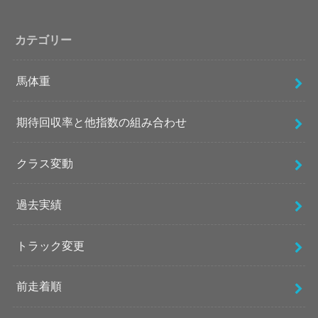
カテゴリー
馬体重
期待回収率と他指数の組み合わせ
クラス変動
過去実績
トラック変更
前走着順