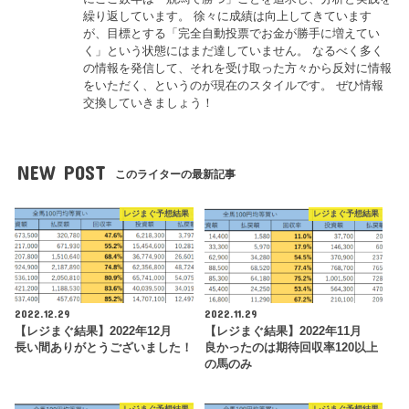
繰り返しています。 徐々に成績は向上してきています
が、目標とする「完全自動投票でお金が勝手に増えてい
く」という状態にはまだ達していません。 なるべく多く
の情報を発信して、それを受け取った方々から反対に情報
をいただく、というのが現在のスタイルです。 ぜひ情報
交換していきましょう！
NEW POST
このライターの最新記事
レジまぐ予想結果
レジまぐ予想結果
2022.12.29
2022.11.29
【レジまぐ結果】2022年12月
【レジまぐ結果】2022年11月
長い間ありがとうございました！
良かったのは期待回収率120以上
の馬のみ