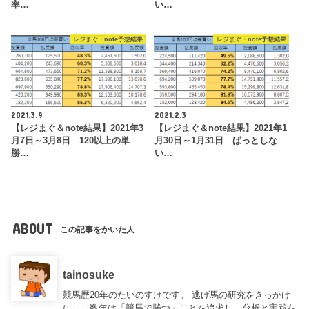
率…
い…
レジまぐ・note予想結果
レジまぐ・note予想結果
2021.3.9
2021.2.3
【レジまぐ＆note結果】2021年3
【レジまぐ＆note結果】2021年1
月7日～3月8日 120以上の単
月30日～1月31日 ぱっとしな
勝…
い…
ABOUT
この記事をかいた人
tainosuke
競馬歴20年のたいのすけです。 逃げ馬の研究をきっかけ
にここ数年は「競馬で勝つ」ことを追求し、分析と実践を