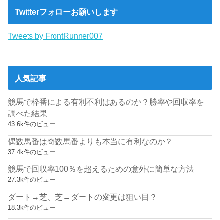
Twitterフォローお願いします
Tweets by FrontRunner007
人気記事
競馬で枠番による有利不利はあるのか？勝率や回収率を
調べた結果
43.6k件のビュー
偶数馬番は奇数馬番よりも本当に有利なのか？
37.4k件のビュー
競馬で回収率100％を超えるための意外に簡単な方法
27.3k件のビュー
ダート→芝、芝→ダートの変更は狙い目？
18.3k件のビュー