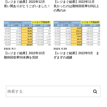
【レジまぐ結果】2022年12月
【レジまぐ結果】2022年11月
長い間ありがとうございました！
良かったのは期待回収率120以上
の馬のみ
レジまぐ予想結果
レジまぐ予想結果
2022.11.1
2022.9.28
【レジまぐ結果】2022年10月
【レジまぐ結果】2022年9月 ま
期待回収率50未満を完封
ずまずの成績