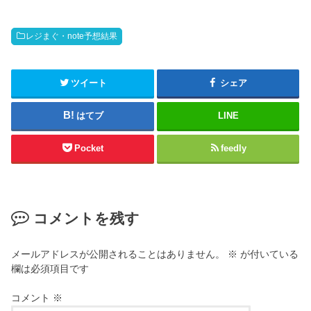
レジまぐ・note予想結果
ツイート
シェア
はてブ
LINE
Pocket
feedly
コメントを残す
メールアドレスが公開されることはありません。
※
が付いている
欄は必須項目です
コメント
※