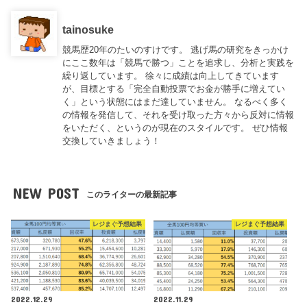
tainosuke
競馬歴20年のたいのすけです。 逃げ馬の研究をきっかけ
にここ数年は「競馬で勝つ」ことを追求し、分析と実践を
繰り返しています。 徐々に成績は向上してきています
が、目標とする「完全自動投票でお金が勝手に増えてい
く」という状態にはまだ達していません。 なるべく多く
の情報を発信して、それを受け取った方々から反対に情報
をいただく、というのが現在のスタイルです。 ぜひ情報
交換していきましょう！
NEW POST
このライターの最新記事
レジまぐ予想結果
レジまぐ予想結果
2022.12.29
2022.11.29