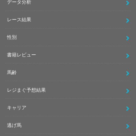
データ分析
レース結果
性別
書籍レビュー
馬齢
レジまぐ予想結果
キャリア
逃げ馬