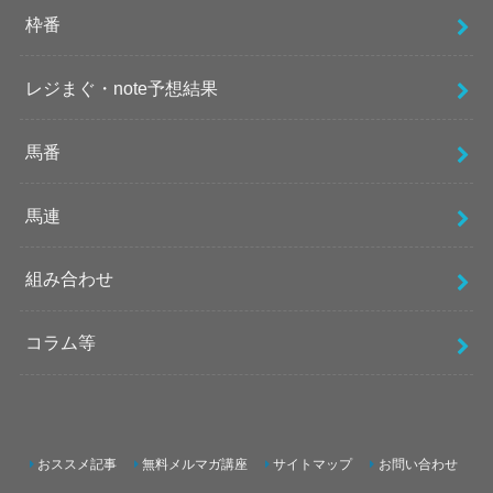
枠番
レジまぐ・note予想結果
馬番
馬連
組み合わせ
コラム等
おススメ記事
無料メルマガ講座
サイトマップ
お問い合わせ