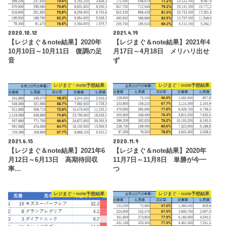
2020.10.12
2021.4.19
【レジまぐ＆note結果】2020年
【レジまぐ＆note結果】2021年4
10月10日～10月11日 復調の足
月17日～4月18日 メリハリ出せ
音
ず
レジまぐ・note予想結果
レジまぐ・note予想結果
2021.6.15
2020.11.9
【レジまぐ＆note結果】2021年6
【レジまぐ＆note結果】2020年
月12日～6月13日 高期待回収
11月7日～11月8日 単勝が今一
率…
つ
レジまぐ・note予想結果
レジまぐ・note予想結果