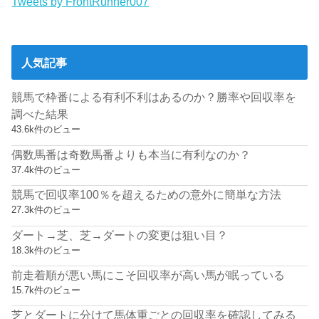
Tweets by FrontRunner007
人気記事
競馬で枠番による有利不利はあるのか？勝率や回収率を
調べた結果
43.6k件のビュー
偶数馬番は奇数馬番よりも本当に有利なのか？
37.4k件のビュー
競馬で回収率100％を超えるための意外に簡単な方法
27.3k件のビュー
ダート→芝、芝→ダートの変更は狙い目？
18.3k件のビュー
前走着順が悪い馬にこそ回収率が高い馬が眠っている
15.7k件のビュー
芝とダートに分けて馬体重ごとの回収率を確認してみる