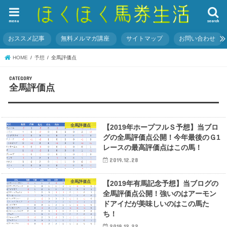
menu
search
おススメ記事
無料メルマガ講座
サイトマップ
お問い合わせ
HOME
予想
全馬評価点
全馬評価点
全馬評価点
【2019年ホープフルＳ予想】当ブロ
グの全馬評価点公開！今年最後のＧ1
レースの最高評価点はこの馬！
2019.12.28
全馬評価点
【2019年有馬記念予想】当ブログの
全馬評価点公開！強いのはアーモン
ドアイだが美味しいのはこの馬た
ち！
2019.12.22