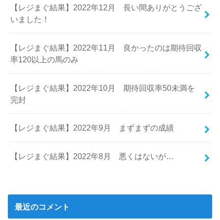
【レジまぐ結果】2022年12月 長い間ありがとうござ
いました！
【レジまぐ結果】2022年11月 良かったのは期待回収
率120以上の馬のみ
【レジまぐ結果】2022年10月 期待回収率50未満を
完封
【レジまぐ結果】2022年9月 まずまずの成績
【レジまぐ結果】2022年8月 悪くはないが…
最近のコメント