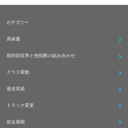
カテゴリー
馬体重
期待回収率と他指数の組み合わせ
クラス変動
過去実績
トラック変更
前走着順