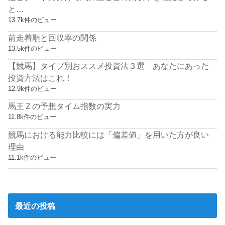
と…
13.7k件のビュー
前走着順と回収率の関係
13.5k件のビュー
【競馬】タイプ別おススメ投資法３選 あなたにあった
投資方法はこれ！
12.9k件のビュー
馬王Ｚの予想タイム指数の実力
11.8k件のビュー
競馬における能力比較には「偏差値」を用いた方が良い
理由
11.1k件のビュー
最近の投稿