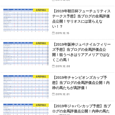
全馬評価点
【2019年朝日杯フューチュリティス
テークス予想】当ブログの全馬評価
点公開！サリオスには逆らえな
い！？
2019.12.15
全馬評価点
【2019年阪神ジュベナイルフィリー
ズ予想】当ブログの全馬評価点公
開！狙うべきはリアアメリアではな
くこの馬！
2019.12.08
全馬評価点
【2019年チャンピオンズカップ予
想】当ブログの全馬評価点公開！内
枠の馬たちが高評価！
2019.12.01
全馬評価点
【2019年ジャパンカップ予想】当ブ
ログの全馬評価点公開！内枠の馬た