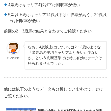
4歳馬はキャリア4戦以下は回収率が低い
5歳以上馬はキャリア14戦以下は回収率が高く、29戦以
上は回収率が低い
前回の2・3歳馬の結果と合わせてご確認ください。
なお、4歳以上はについては2・3歳のような
「出走馬の平均キャリアより多いか少ない
か」という判断基準では特に有効なデータは
たいのすけ
得られませんでした。
他には以下のようなデータも分析していますので、ぜひ
ご覧ください。
競馬で枠番による有利不利はあるのか？勝率