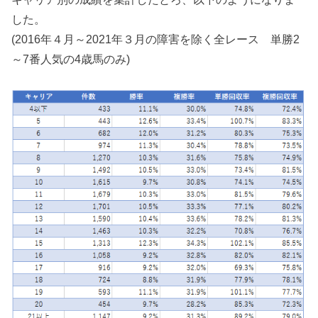
した。
(2016年４月～2021年３月の障害を除く全レース 単勝2
～7番人気の4歳馬のみ)