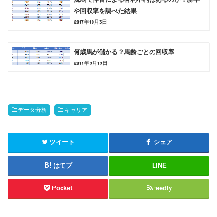
や回収率を調べた結果
2017年10月3日
何歳馬が儲かる？馬齢ごとの回収率
2017年9月19日
データ分析
キャリア
ツイート
シェア
はてブ
LINE
Pocket
feedly