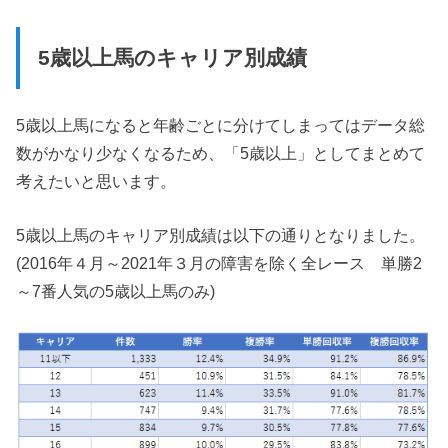
5歳以上馬のキャリア別成績
5歳以上馬になると年齢ごとに分けてしまってはデータ総
数がかなり少なくなるため、「5歳以上」としてまとめて
考えたいと思います。
5歳以上馬のキャリア別成績は以下の通りとなりました。
(2016年４月～2021年３月の障害を除く全レース 単勝2
～7番人気の5歳以上馬のみ)