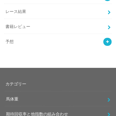
レース結果
書籍レビュー
予想
カテゴリー
馬体重
期待回収率と他指数の組み合わせ