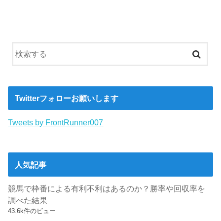
Twitterフォローお願いします
Tweets by FrontRunner007
人気記事
競馬で枠番による有利不利はあるのか？勝率や回収率を
調べた結果
43.6k件のビュー