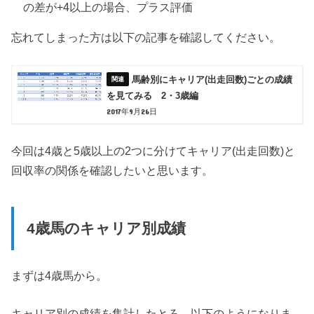
の差が+4以上の場合、プラス評価
忘れてしまった方は以下の記事を確認してください。
馬齢別にキャリア(出走回数)ごとの成績
を見てみる 2・3歳編
2017年9月26日
今回は4歳と5歳以上の2つに分けてキャリア(出走回数)と
回収率の関係を確認したいと思います。
4歳馬のキャリア別成績
まずは4歳馬から。
キャリア別の成績を集計したとろ、以下のようになりま