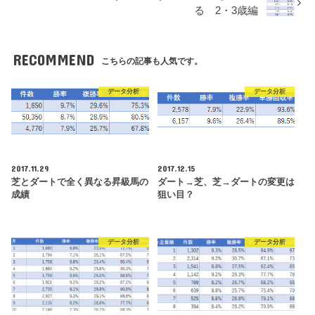
る 2・3歳編
RECOMMEND
こちらの記事も人気です。
データ分析
データ分析
2017.11.29
2017.12.15
芝とダートで全く異なる昇級馬の
ダート→芝、芝→ダートの変更は
成績
狙い目？
データ分析
データ分析