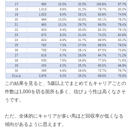
この結果を見ると、5歳以上でまとめてもキャリアごとの
件数は1,000を切る箇所も多く、信ぴょう性は高くなさそ
うです。
ただ、全体的にキャリアが多い馬ほど回収率が低くなる
傾向があるように思えます。