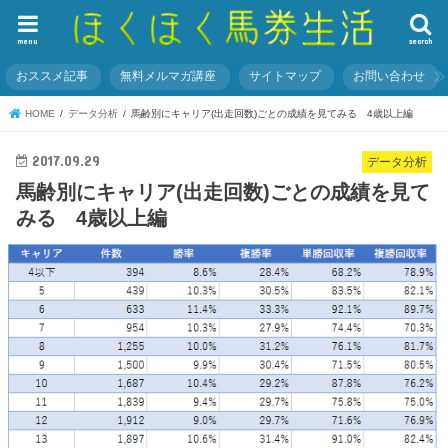
menu
search
おススメ記事
無料メルマガ講座
サイトマップ
お問い合わせ
HOME
データ分析
馬齢別にキャリア(出走回数)ごとの成績を見てみる 4歳以上編
2017.09.29
データ分析
馬齢別にキャリア(出走回数)ごとの成績を見て
みる 4歳以上編