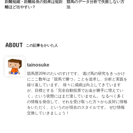
距離短縮・距離延長の効果は短距
競馬のデータ分析で失敗しない方
離ほど出やすい？
法
ABOUT
この記事をかいた人
tainosuke
競馬歴20年のたいのすけです。 逃げ馬の研究をきっかけ
にここ数年は「競馬で勝つ」ことを追求し、分析と実践を
繰り返しています。 徐々に成績は向上してきています
が、目標とする「完全自動投票でお金が勝手に増えてい
く」という状態にはまだ達していません。 なるべく多く
の情報を発信して、それを受け取った方々から反対に情報
をいただく、というのが現在のスタイルです。 ぜひ情報
交換していきましょう！