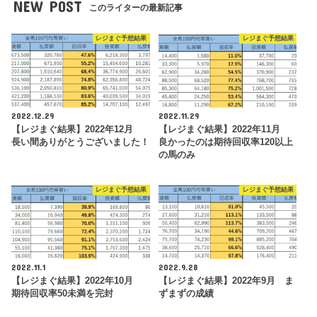
NEW POST
このライターの最新記事
レジまぐ予想結果
レジまぐ予想結果
2022.12.29
2022.11.29
【レジまぐ結果】2022年12月
【レジまぐ結果】2022年11月
長い間ありがとうございました！
良かったのは期待回収率120以上
の馬のみ
レジまぐ予想結果
レジまぐ予想結果
2022.11.1
2022.9.28
【レジまぐ結果】2022年10月
【レジまぐ結果】2022年9月 ま
期待回収率50未満を完封
ずまずの成績