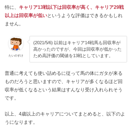
特に、
キャリア13戦以下は回収率が高く、キャリア29戦
以上は回収率が低い
というような評価はできるかもしれ
ません。
(2021/5/6) 以前はキャリア14戦馬も回収率が
高かったのですが、今回は回収率が低かった
ため高評価の閾値を13戦としています。
たいのすけ
普通に考えても使い詰めるに従って馬の体にガタが来る
ものだろうと思いますので、キャリアが多くなるほど回
収率が低くなるという結果はすんなり受け入れられそう
です。
以上、4歳以上のキャリアについてまとめると、以下のよ
うになります。