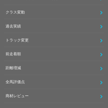
クラス変動
過去実績
トラック変更
前走着順
距離増減
全馬評価点
商材レビュー