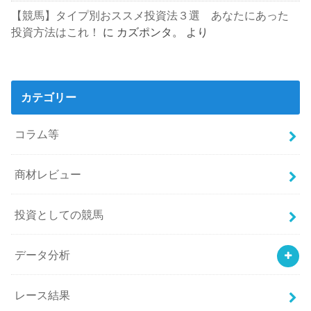
【競馬】タイプ別おススメ投資法３選 あなたにあった
投資方法はこれ！
に
カズポンタ。
より
カテゴリー
コラム等
商材レビュー
投資としての競馬
データ分析
レース結果