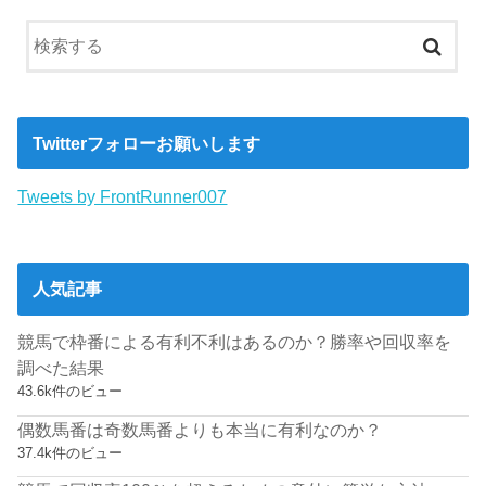
Twitterフォローお願いします
Tweets by FrontRunner007
人気記事
競馬で枠番による有利不利はあるのか？勝率や回収率を
調べた結果
43.6k件のビュー
偶数馬番は奇数馬番よりも本当に有利なのか？
37.4k件のビュー