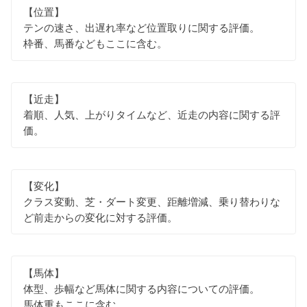
【位置】
テンの速さ、出遅れ率など位置取りに関する評価。
枠番、馬番などもここに含む。
【近走】
着順、人気、上がりタイムなど、近走の内容に関する評
価。
【変化】
クラス変動、芝・ダート変更、距離増減、乗り替わりな
ど前走からの変化に対する評価。
【馬体】
体型、歩幅など馬体に関する内容についての評価。
馬体重もここに含む。