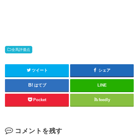
全馬評価点
ツイート
シェア
はてブ
LINE
Pocket
feedly
コメントを残す