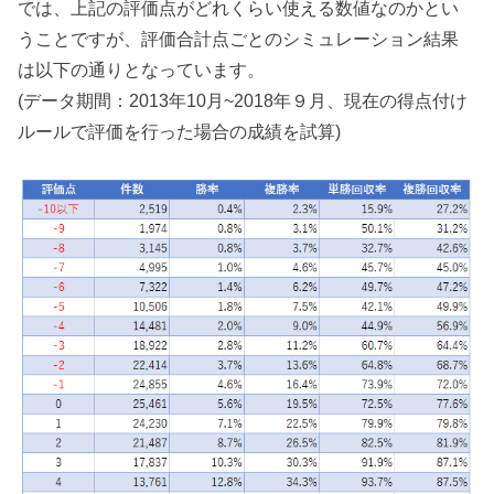
では、上記の評価点がどれくらい使える数値なのかとい
うことですが、評価合計点ごとのシミュレーション結果
は以下の通りとなっています。
(データ期間：2013年10月~2018年９月、現在の得点付け
ルールで評価を行った場合の成績を試算)