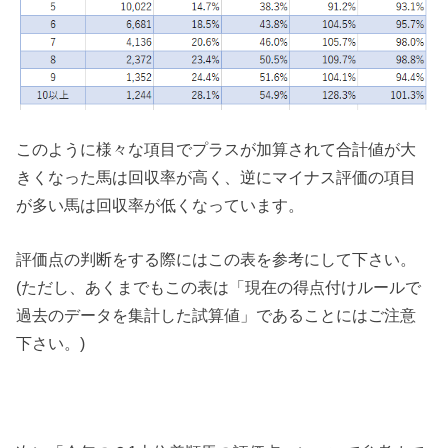
このように様々な項目でプラスが加算されて合計値が大
きくなった馬は回収率が高く、逆にマイナス評価の項目
が多い馬は回収率が低くなっています。
評価点の判断をする際にはこの表を参考にして下さい。
(ただし、あくまでもこの表は「現在の得点付けルールで
過去のデータを集計した試算値」であることにはご注意
下さい。)