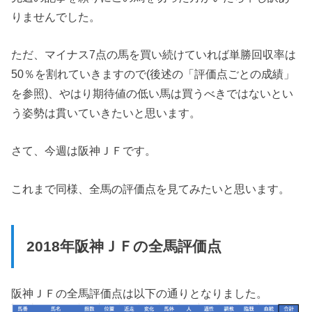
りませんでした。
ただ、マイナス7点の馬を買い続けていれば単勝回収率は
50％を割れていきますので(後述の「評価点ごとの成績」
を参照)、やはり期待値の低い馬は買うべきではないとい
う姿勢は貫いていきたいと思います。
さて、今週は阪神ＪＦです。
これまで同様、全馬の評価点を見てみたいと思います。
2018年阪神ＪＦの全馬評価点
阪神ＪＦの全馬評価点は以下の通りとなりました。