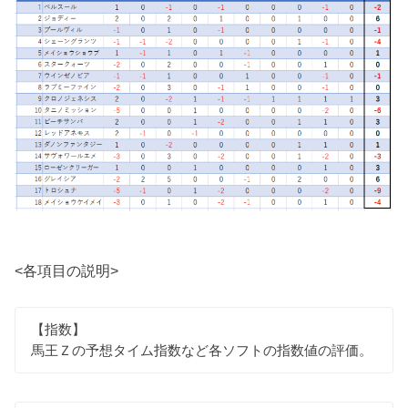
<各項目の説明>
【指数】
馬王Ｚの予想タイム指数など各ソフトの指数値の評価。