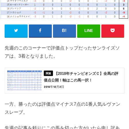
LINE
先週のこのコーナーで評価点トップだったサンライズソ
アは、3着となりました。
【2018年チャンピオンズＣ】全馬の評
価点公開！軸はこの馬一択！
2018年12月2日
一方、勝ったのは評価点マイナス7点の1番人気ルヴァン
スレーブ。
先週の記事を頼りにこの馬を切った方がいたら申し訳あ