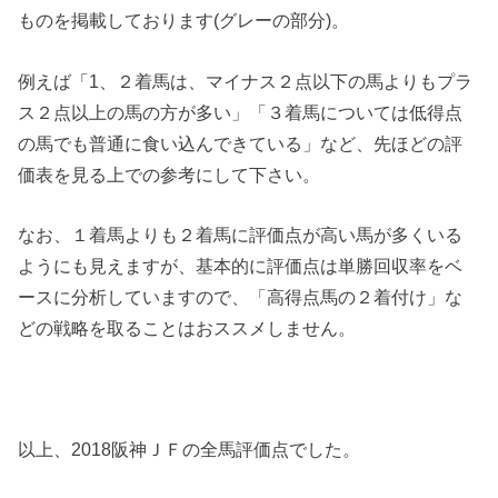
ものを掲載しております(グレーの部分)。
例えば「1、２着馬は、マイナス２点以下の馬よりもプラ
ス２点以上の馬の方が多い」「３着馬については低得点
の馬でも普通に食い込んできている」など、先ほどの評
価表を見る上での参考にして下さい。
なお、１着馬よりも２着馬に評価点が高い馬が多くいる
ようにも見えますが、基本的に評価点は単勝回収率をベ
ースに分析していますので、「高得点馬の２着付け」な
どの戦略を取ることはおススメしません。
以上、2018阪神ＪＦの全馬評価点でした。