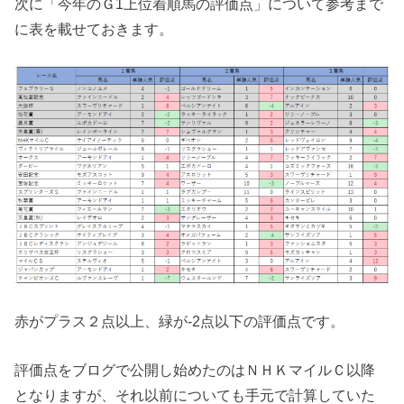
次に「今年のＧ1上位着順馬の評価点」について参考まで
に表を載せておきます。
赤がプラス２点以上、緑が-2点以下の評価点です。
評価点をブログで公開し始めたのはＮＨＫマイルＣ以降
となりますが、それ以前についても手元で計算していた